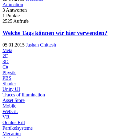
Animation
3
Antworten
1
Punkte
2525
Aufrufe
Welche Tags können wir hier verwenden?
05.01.2015
Jashan Chittesh
Meta
2D
3D
C#
Physik
PBS
Shader
Unity UI
Traces of Illumination
Asset Store
Mobile
WebGL
VR
Oculus Rift
Partikelsysteme
Mecanim