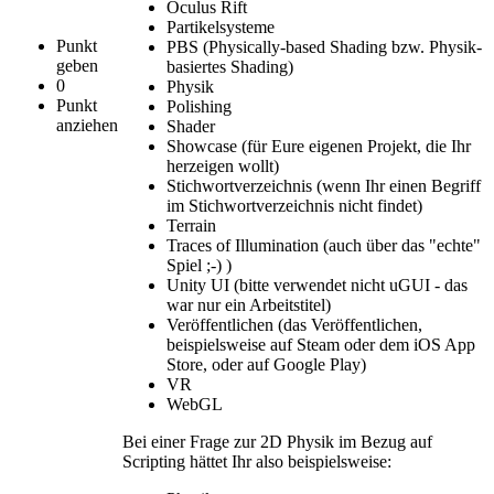
Oculus Rift
Partikelsysteme
Punkt
PBS (Physically-based Shading bzw. Physik-
geben
basiertes Shading)
0
Physik
Punkt
Polishing
anziehen
Shader
Showcase (für Eure eigenen Projekt, die Ihr
herzeigen wollt)
Stichwortverzeichnis (wenn Ihr einen Begriff
im Stichwortverzeichnis nicht findet)
Terrain
Traces of Illumination (auch über das "echte"
Spiel ;-) )
Unity UI (bitte verwendet nicht uGUI - das
war nur ein Arbeitstitel)
Veröffentlichen (das Veröffentlichen,
beispielsweise auf Steam oder dem iOS App
Store, oder auf Google Play)
VR
WebGL
Bei einer Frage zur 2D Physik im Bezug auf
Scripting hättet Ihr also beispielsweise: