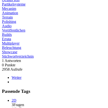
Partikelsysteme
Mecanim
Animation
Terrain
Polishing
Audio
Veröffentlichen
Builds
Errata
Multiplayer
Beleuchtung
Showcase
Stichwortverzeichnis
1
Antworten
0
Punkte
2958
Aufrufe
Weiter
Passende Tags
2D
3Fragen