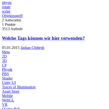
physic
rotate
script
Objektzugriff
2
Antworten
1
Punkte
3513
Aufrufe
Welche Tags können wir hier verwenden?
05.01.2015
Jashan Chittesh
Meta
2D
3D
C#
Physik
PBS
Shader
Unity UI
Traces of Illumination
Asset Store
Mobile
WebGL
VR
Oculus Rift