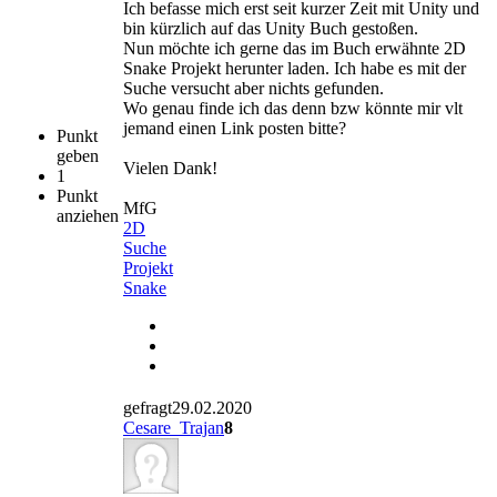
Ich befasse mich erst seit kurzer Zeit mit Unity und
bin kürzlich auf das Unity Buch gestoßen.
Nun möchte ich gerne das im Buch erwähnte 2D
Snake Projekt herunter laden. Ich habe es mit der
Suche versucht aber nichts gefunden.
Wo genau finde ich das denn bzw könnte mir vlt
jemand einen Link posten bitte?
Punkt
geben
Vielen Dank!
1
Punkt
MfG
anziehen
2D
Suche
Projekt
Snake
gefragt29.02.2020
Cesare_Trajan
8