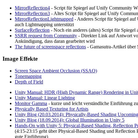
MirrorReflection4
- Script für Spiegel auf Unify Community Wi
MirrorReflection3
- Altes Script für Spiegel auf Unify Commun
MirrorReflectionLightmapped
- Anderes Script für Spiegel au
auch Lightmapping unterstützt
SurfaceReflection
- Noch ein anderes (altes) Script für Spieg
SSRR request from Community
- Direkter Link auf Antwort v
Ankündigung, dass daran gearbeitet wird
The future of screenspace reflections
- Gamasutra-Artikel über 
Image Effekte
Screen Space Ambient Occlusion (SSAO)
Tonemapping
Depth of Field
Unity Manual: HDR (High Dynamic Range) Rendering in Uni
Unity Manual: Linear Lighting
Monitor Gamma
- kurze und leicht verständliche Einführun
Physically Based Texturing for Artists
Unity Blog (20.03.2014): Physically-Based Shading Upcoming
Unity Blog (18.09.2014): Global Illumination in Unity 5
Hands-On with Unity 5: Physical-Based Shading, Reflection 
(4:15-23:15 geht über Physical-Based Shading und Reflection P
gute Einführung)