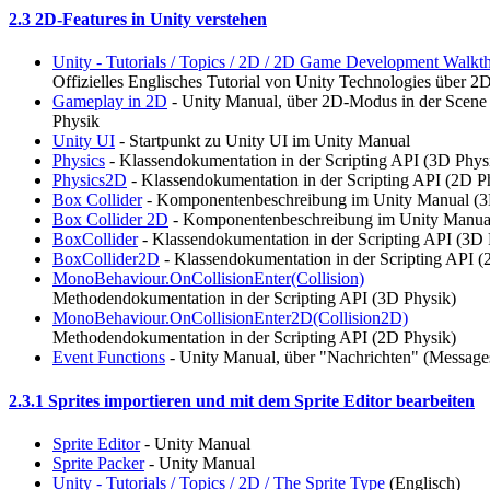
2.3 2D-Features in Unity verstehen
Unity - Tutorials / Topics / 2D / 2D Game Development Walkt
Offizielles Englisches Tutorial von Unity Technologies über 2
Gameplay in 2D
- Unity Manual, über 2D-Modus in der Scene
Physik
Unity UI
- Startpunkt zu Unity UI im Unity Manual
Physics
- Klassendokumentation in der Scripting API (3D Phys
Physics2D
- Klassendokumentation in der Scripting API (2D P
Box Collider
- Komponentenbeschreibung im Unity Manual (3
Box Collider 2D
- Komponentenbeschreibung im Unity Manual
BoxCollider
- Klassendokumentation in der Scripting API (3D 
BoxCollider2D
- Klassendokumentation in der Scripting API (
MonoBehaviour.OnCollisionEnter(Collision)
Methodendokumentation in der Scripting API (3D Physik)
MonoBehaviour.OnCollisionEnter2D(Collision2D)
Methodendokumentation in der Scripting API (2D Physik)
Event Functions
- Unity Manual, über "Nachrichten" (Messages
2.3.1 Sprites importieren und mit dem Sprite Editor bearbeiten
Sprite Editor
- Unity Manual
Sprite Packer
- Unity Manual
Unity - Tutorials / Topics / 2D / The Sprite Type
(Englisch)