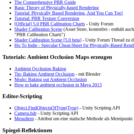
The Comprehensive PBR Guide
Basic Theory of Physically-based Rendering
Tutorial: Physically Based Rendering, And You Can Too!
Tutorial: PBR Texture Conversion
[Official] 5.0 PBR Calibration Charts
- Unity Forum
Shader Calibration Scene
(Asset Store, kostenfrei - enthält auch
"PBR Calibration Charts")
Shader Calibration Scene [5.0 beta]
- Unity Forum Thread zu d
Ho To Indie - Specular Cheat-Sheet for Physically-Based Rend
Tutorials: Ambient Occlusion Maps erzeugen
Ambient Occlusion Baking
Tip: Baking Ambient Occlusion
- mit Blender
Modo: Baking out Ambient Occlusion
How to bake ambient occlusion in Maya 2013
Editor-Scripting
Object.FindObjectsOfType(Type)
- Unity Scripting API
Camera.hdr
- Unity Scripting API
MenuItem
- Attribut um eine statische Methode als Menüpunkt
Spiegel-Reflektionen