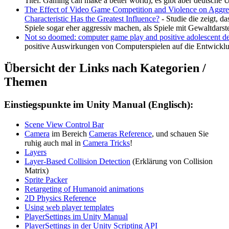
Titel: Gaming can make a better world), es gibt aber deutsche Un
The Effect of Video Game Competition and Violence on Aggre
Characteristic Has the Greatest Influence?
- Studie die zeigt, d
Spiele sogar eher aggressiv machen, als Spiele mit Gewaltdarst
Not so doomed: computer game play and positive adolescent 
positive Auswirkungen von Computerspielen auf die Entwickl
Übersicht der Links nach Kategorien /
Themen
Einstiegspunkte im Unity Manual (Englisch):
Scene View Control Bar
Camera
im Bereich
Cameras Reference
, und schauen Sie
ruhig auch mal in
Camera Tricks
!
Layers
Layer-Based Collision Detection
(Erklärung von Collision
Matrix)
Sprite Packer
Retargeting of Humanoid animations
2D Physics Reference
Using web player templates
PlayerSettings im Unity Manual
PlayerSettings in der Unity Scripting API