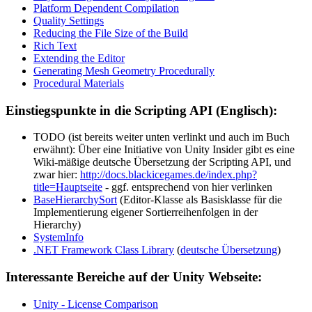
Platform Dependent Compilation
Quality Settings
Reducing the File Size of the Build
Rich Text
Extending the Editor
Generating Mesh Geometry Procedurally
Procedural Materials
Einstiegspunkte in die Scripting API (Englisch):
TODO (ist bereits weiter unten verlinkt und auch im Buch
erwähnt): Über eine Initiative von Unity Insider gibt es eine
Wiki-mäßige deutsche Übersetzung der Scripting API, und
zwar hier:
http://docs.blackicegames.de/index.php?
title=Hauptseite
- ggf. entsprechend von hier verlinken
BaseHierarchySort
(Editor-Klasse als Basisklasse für die
Implementierung eigener Sortierreihenfolgen in der
Hierarchy)
SystemInfo
.NET Framework Class Library
(
deutsche Übersetzung
)
Interessante Bereiche auf der Unity Webseite:
Unity - License Comparison