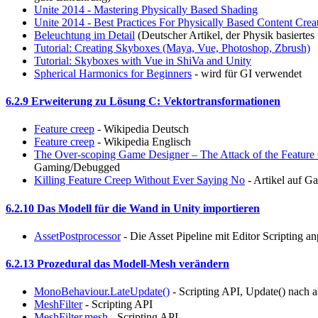
Unite 2014 - Mastering Physically Based Shading
Unite 2014 - Best Practices For Physically Based Content Crea
Beleuchtung im Detail
(Deutscher Artikel, der Physik basiertes
Tutorial: Creating Skyboxes (Maya, Vue, Photoshop, Zbrush)
Tutorial: Skyboxes with Vue in ShiVa and Unity
Spherical Harmonics for Beginners
- wird für GI verwendet
6.2.9 Erweiterung zu Lösung C: Vektortransformationen
Feature creep
- Wikipedia Deutsch
Feature creep
- Wikipedia Englisch
The Over-scoping Game Designer – The Attack of the Feature
Gaming/Debugged
Killing Feature Creep Without Ever Saying No
- Artikel auf G
6.2.10 Das Modell für die Wand in Unity importieren
AssetPostprocessor
- Die Asset Pipeline mit Editor Scripting a
6.2.13 Prozedural das Modell-Mesh verändern
MonoBehaviour.LateUpdate()
- Scripting API, Update() nach a
MeshFilter
- Scripting API
MeshFilter.mesh
- Scripting API