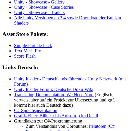
Unity - Showcase - Gallery
Unity - Showcase - Case Stories
Unity - Showcase - Trailers
Alle Unity Versionen ab 3.4 sowie Download der Built-In
Shaders
Asset Store Pakete:
Simple Particle Pack
Text Mesh Pro
Score Flash
Links Deutsch:
Unity Insider - Deutschlands führendes Unity Netzwerk (mit
Forum)
Unity Insider Forum: Deutsche Doku-Wiki
Translating Documentation, We Need You!
(Englisch,
verweist aber auf ein Projekt zur Übersetzung und ggf.
kommt hier auch Deutsch dazu)
C#-Sprachspezifikation
Grafik-Filter: Bilinear bis Anisotrop im Detail
Grundlagen zur C#-Programmierung
Zum Verständnis von Coroutines:
Iteratoren (C#-