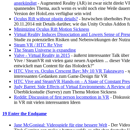
angekündigt
- Augmented Reality (AR) ist zwar nicht direkt V
spannendes Thema, auch wenn es wohl noch eine Weile dauern
Version der HoloLens verfügbar sein wird
Oculus Rift without plugin details?
- Inzwischen überholtes Po
20.11.2014 mit Details darüber, wie das Unity Oculus Addon fu
Minimizing Oculus Rift Motion Sickness
Virtual Reality Induces Dissociation and Lowers Sense of Prese
Studie zu potenziellen Risiken und Nebenwirkungen der Nutzun
Steam VR / HTC Re Vive
The Steam Universe is expanding
Valve - Virtual Reality in 2015
- äußerst interessanter Talk üb
Vive / SteamVR mit vielen ganz neuen Aspekten ... dieser Vid
entwickelt man Content für das Holodeck?"
HTC Vive vs. Oculus Crescent Bay: My 10 VR Takeaways
- s
interessanten Gedanken zum Game-Design für VR
HTC Vive and SteamVR Hands-on – A Stage of Constant Pres
Judy Barret: Side Effects of Virtual Environments: A Review of
Überblicksstudie (Survey) zum Thema Motion Sickness
Reddit: Discussion of first person locomotion in VR
- Diskuss
in VR mit vielen interessanten Ideen
19 Enter the Endgame
Jane McGonigal: Videospiele für eine bessere Welt
- Der Video 