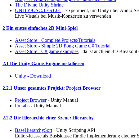
The Divine Unity Shrine
UNITY/OSC.TEST.01
- Experiment, um Unity über Audio-Seq
Live Visuals bei Musik-Konzerten zu verwenden
2 Ein erstes einfaches 2D Mini-Spiel
Asset Store - Complete Projects/Tutorials
Asset Store - Simple 2D Pong Game C# Tutorial
Asset Store - C# game examples
- da ist auch ein 3D Breakout 
2.1 Die Unity Game-Engine installieren
Unity - Download
2.2.1 Unser gesamtes Projekt: Project Browser
Project Browser
- Unity Manual
Prefabs
- Unity Manual
2.2.2 Die Hierarchie einer Szene: Hierarchy
BaseHierarchySort
- Unity Scripting API
Editor-Klasse als Basisklasse für die Implementierung eigener S