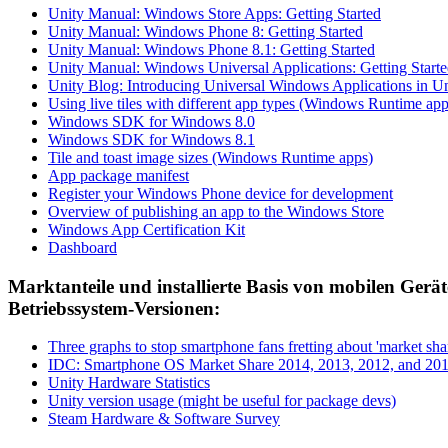
Unity Manual: Windows Store Apps: Getting Started
Unity Manual: Windows Phone 8: Getting Started
Unity Manual: Windows Phone 8.1: Getting Started
Unity Manual: Windows Universal Applications: Getting Start
Unity Blog: Introducing Universal Windows Applications in Un
Using live tiles with different app types (Windows Runtime app
Windows SDK for Windows 8.0
Windows SDK for Windows 8.1
Tile and toast image sizes (Windows Runtime apps)
App package manifest
Register your Windows Phone device for development
Overview of publishing an app to the Windows Store
Windows App Certification Kit
Dashboard
Marktanteile und installierte Basis von mobilen Gerä
Betriebssystem-Versionen:
Three graphs to stop smartphone fans fretting about 'market sha
IDC: Smartphone OS Market Share 2014, 2013, 2012, and 20
Unity Hardware Statistics
Unity version usage (might be useful for package devs)
Steam Hardware & Software Survey