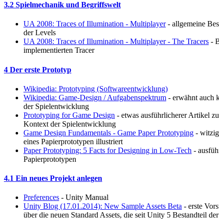
3.2 Spielmechanik und Begriffswelt
UA 2008: Traces of Illumination - Multiplayer
- allgemeine Be
der Levels
UA 2008: Traces of Illumination - Multiplayer - The Tracers
- B
implementierten Tracer
4 Der erste Prototyp
Wikipedia: Prototyping (Softwareentwicklung)
Wikipedia: Game-Design / Aufgabenspektrum
- erwähnt auch 
der Spielentwicklung
Prototyping for Game Design
- etwas ausführlicherer Artikel 
Kontext der Spielentwicklung
Game Design Fundamentals - Game Paper Prototyping
- witzig
eines Papierprototypen illustriert
Paper Prototyping: 5 Facts for Designing in Low-Tech
- ausführ
Papierprototypen
4.1 Ein neues Projekt anlegen
Preferences
- Unity Manual
Unity Blog (17.01.2014): New Sample Assets Beta
- erste Vor
über die neuen Standard Assets, die seit Unity 5 Bestandteil der