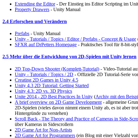
Extending the Editor
- Der Einstieg ins Editor Scripting im Un
Property Drawers
- Unity Manual
2.4 Erforschen und Verändern
Prefabs
- Unity Manual
Unity - Tutorials / Topics / Editor / Prefabs - Concept & Usage
SFXR auf DrPetters Homepage
- Praktisches Tool für 8-bit-st
2.5 Mehr über die Entwicklung von 2D-Spielen mit Unity lernen
2D Top-Down Shooter (Komplett-Tutorial)
- Video-Tutorial au
Unity - Tutorials / Topics / 2D
- Offizielle 2D Tutorial-Serie v
Creating 2D Games in Unity 4.5
Unity 4.3 2D Tutorial: Getting Started
Unity 4.3: 2D vs. 3D Physics
Unite 2014 - 2D Best Practices In Unity
(
Archiv mit den Beisp
A brief overview on 2D Game Development
- allgemeine Grun
2D-Spielen (vieles davon nimmt einem Unity ab, es ist aber trot
Hintergründe zu verstehen)
Scroll Back - The Theory and Practice of Cameras in Side-Scro
über Kameras in Sidescrollern
2D Game Art for Non-Artists
2D Game Art for Programmers
(ein Blog mit einer Vielzahl vo