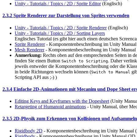
Unity - Tutorials / Topics / 2D / Sprite Editor
(Englisch)
2.3.2 Sprite Renderer zur Darstellung von Sprites verwenden
Unity - Tutorials / Topics / 2D / Sprite Renderer
(Englisch)
Unity - Tutorials / Topics / 2D / Sorting Layers
Englisches Tutorial (es gibt hier auch einen deutschen Screenc
Sprite Renderer
- Komponentenbeschreibung im Unity Manual 
Mesh Renderer
- Komponentenbeschreibung im Unity Manual 
Anmerkung:
Rechts oben auf den entsprechenden Seiten in 
finden Sie einen Button
. Daher verlin
Switch to Scripting
jeweils entweder die Komponentenbeschreibung oder die Klasse
in beide Richtungen wechseln können (
gib
Switch to Manual
Scripting API aus ;-) )
2.3.4 Einfache 2D-Animationen mit Mecanim und Dope Sheet ers
Editing Keys and Keyframes with the Dopesheet
(Unity Manual
Retargeting of Humanoid animations
- Unity Manual, über Me
2.3.5 2D-Physik zum Erkennen von Kollisionen und Aufsammeln 
Rigidbody 2D
- Komponentenbeschreibung im Unity Manual (
Rigidbody
- Komponentenbeschreibung im Unity Manual (3D 