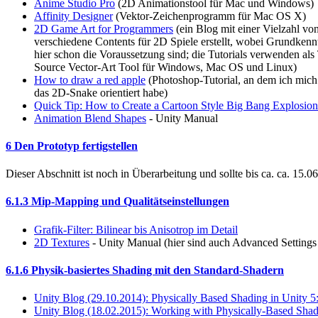
Anime Studio Pro
(2D Animationstool für Mac und Windows)
Affinity Designer
(Vektor-Zeichenprogramm für Mac OS X)
2D Game Art for Programmers
(ein Blog mit einer Vielzahl vo
verschiedene Contents für 2D Spiele erstellt, wobei Grundkenn
hier schon die Voraussetzung sind; die Tutorials verwenden als
Source Vector-Art Tool für Windows, Mac OS und Linux)
How to draw a red apple
(Photoshop-Tutorial, an dem ich mich
das 2D-Snake orientiert habe)
Quick Tip: How to Create a Cartoon Style Big Bang Explosion
Animation Blend Shapes
- Unity Manual
6 Den Prototyp fertigstellen
Dieser Abschnitt ist noch in Überarbeitung und sollte bis ca. ca. 15.06
6.1.3 Mip-Mapping und Qualitätseinstellungen
Grafik-Filter: Bilinear bis Anisotrop im Detail
2D Textures
- Unity Manual (hier sind auch Advanced Settings 
6.1.6 Physik-basiertes Shading mit den Standard-Shadern
Unity Blog (29.10.2014): Physically Based Shading in Unity 5
Unity Blog (18.02.2015): Working with Physically-Based Shadi