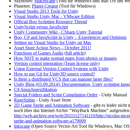
Skyboxes:
Spacescape
(Tool für Windows und Mac OS um Wel
Planeten:
Planet Creator
(Tool für Windows)
Visual Studio 2013 Tools for Unity
Visual Studio Unity Mac - VMware Edition
Official Boo Scripting Resource Thread
UnityScript versus JavaScript
Unify Community Wiki - CSharp Unity Tutorial
Boo, C# and JavaScript in Unity – Experiences and Opinions
Setting up Visual Studio for Unity on Mac
Asset Store Action News – October 2011!
Functions of Games Audio
(
full article
)
How NOT to make normal maps from photos or images
Version control integration (Team license only)
Using External Version Control Systems with Unity
How to use Git for Unity3D source control?
Is there a distributed VCS that can manage large files?
Unity Blog (03.09.2014): Documentation, Unity scripting lang
C#-Sprachspezifikation
Special Folders and Script Compilation Order
- Unity Manual
RageSpline
- Unity Asset Store
2D Game Sprite and Animation Software
- gibt es leider nicht
noch über das Internet Archiv "WayBack Machine" aufgerufen
http://web.archive.org/web/20111127141110/http://nicolas-mcg
sprite-and-animation-software-a179009
Inkscape
(Open Source Vector-Art Tool für Windows, Mac OS