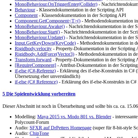
MonoBehaviour.OnTriggerEnter(Collider)
- Nachrichtendokume
Behaviour
- Klassendokumentation in der Scripting API
Component
- Klassendokumentation in der Scripting API
Component.GetComponent<T>()
- Methodendokumentation in 
MonoBehaviour.Awake()
- Nachrichtendokumentation in der S
MonoBehaviour.Start()
- Nachrichtendokumentation in der Scri
MonoBehaviour.Update()
- Nachrichtendokumentation in der S
Input.GetKeyDown(KeyCode)
- Methodendokumentation in de
Rigidbody.velocity
- Property-Dokumentation in der Scripting 
Rigidbody.AddForce(Vector3)
- Methodendokumentation in der
Transform.forward
- Property-Dokumentation in der Scripting 
[RequireComponent]
- Attribut-Dokumentation in der Scriptin
if-else (C#-Referenz)
- Erklärung des if-else-Konstrukts in C# (l
Übersetzung eher unverständlich)
if-else (C# Reference)
- Erklärung des if-else-Konstrukts in C#
5 Die Spielentwicklung vorbereiten
Dieser Abschnitt ist noch in Überarbeitung und sollte bis ca. ca. 15.06
Modelling:
Maya 2015 vs. Modo 801 vs. Blender
- interessant
Polycount-Forum
Audio:
SFXR auf DrPetters Homepage
(super für 8-bit-style S
Audio:
ChipTone