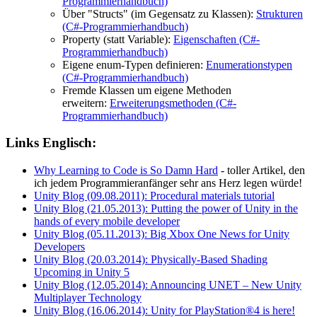
Programmierhandbuch)
Über "Structs" (im Gegensatz zu Klassen):
Strukturen
(C#-Programmierhandbuch)
Property (statt Variable):
Eigenschaften (C#-
Programmierhandbuch)
Eigene enum-Typen definieren:
Enumerationstypen
(C#-Programmierhandbuch)
Fremde Klassen um eigene Methoden
erweitern:
Erweiterungsmethoden (C#-
Programmierhandbuch)
Links Englisch:
Why Learning to Code is So Damn Hard
- toller Artikel, den
ich jedem Programmieranfänger sehr ans Herz legen würde!
Unity Blog (09.08.2011): Procedural materials tutorial
Unity Blog (21.05.2013): Putting the power of Unity in the
hands of every mobile developer
Unity Blog (05.11.2013): Big Xbox One News for Unity
Developers
Unity Blog (20.03.2014): Physically-Based Shading
Upcoming in Unity 5
Unity Blog (12.05.2014): Announcing UNET – New Unity
Multiplayer Technology
Unity Blog (16.06.2014): Unity for PlayStation®4 is here!