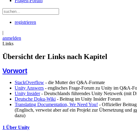
Fragen-Forum
registrieren
|
anmelden
Links
Übersicht der Links nach Kapitel
Vorwort
StackOverflow
- die Mutter der Q&A-Formate
Unity Answers
- englisches Frage-Forum zu Unity im Q&A-F
Unity Insider
- Deutschlands führendes Unity Netzwerk (mit D
Deutsche Doku-Wiki
- Beitrag im Unity Insider Forum
Translating Documentation, We Need You!
- Offizieller Beitra
(Englisch, verweist aber auf ein Projekt zur Übersetzung und 
dazu)
1 Über Unity