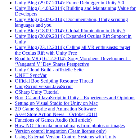
Unity Blog (29.07.2014): Frame Debugger in Unity 5.0
Unity Blog (14.08.2014): Building and Maintaining Value for
Developers
Unity Blog (03.09.2014): Documentation, Unity scripting
languages and you
Unity Blog (18.09.2014): Global Illumination in Unity 5
Unity Blog (20.09.2014): Expanded Oculus Rift Support in
Unity
Unity Blog (23.12.2014): Calling all VR enthusiasts: target
the Oculus Rift with Unity Free
Road to VR (16.12.2014): Sony Morpheus Development –
‘Vanguard V’ Dev Shares Perspective
Unity Cloud Build - offizielle Seite
UNET SyncVar
Official Boo Scripting Resource Thread
UnityScript versus JavaScript
CSharp Unity Tutorial
Boo, C# and JavaScript in Unity – Experiences and Opinions
Setting up Visual Studio for Unity on Mac
2D Game Sprite and Animation Software
Asset Store Action News – October 2011!
Functions of Games Audio
(
full article
)
How NOT to make normal maps from photos or images
Version control integration (Team license only)
Using External Version Control Systems with Unity