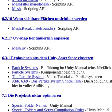
MeshFilter.sharedMesh
- Scripting API
Mesh
- Scripting API
6.2.16 Wenn sichtbare Flächen unsichtbar werden
Mesh.RecalculateBounds()
- Scripting API
6.2.17 UV-Map kontinuierlich anpassen
Mesh.uv
- Scripting API
6.3.1 Explosionen aus dem Unity Asset Store einsetzen
Particle Systems
- Einführung im Unity Manual (einschließlich 
Particle Systems
- Komponentenbeschreibung
The Particle System
- Video-Tutorial zu Partikelsystemen
Abb. 6.69 - Das Partikelsystem ShockFlash
- Die Abbildung ist
hier in voller Auflösung
7.1 Die Projektstruktur optimieren
Special Folder Names
- Unity Manual
Special Folders and Script Compilation Order
- Unity Manual