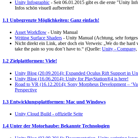
Unity Infographic
- Seit 06.01.2015 gibt es die erste "Unity In
Infos schön visuell aufbereitet!
1.1 Unbegrenzte Möglichkeiten: Ganz einfach!
Asset Workflow
- Unity Manual
Writing Surface Shaders
- Unity Manual (Achtung, sehr fortgesc
Nicht direkt ein Link, aber doch ein Verweis: „We do the hard 
take the pain so you don’t have to.“ (Quelle:
Unity - Company
,
1.2 Zielplattformen: Viele!
Unity Blog (20.09.2014): Expanded Oculus Rift Support in Un
Unity Blog (16.06.2014): Unity for PlayStation®4 is here!
Road to VR (16.12.2014): Sony Morpheus Development – ‘Va
Perspective
1.3 Entwicklungsplattformen: Mac und Windows
Unity Cloud Build - offizielle Seite
1.4 Unter der Motorhaube: Bekannte Technologien