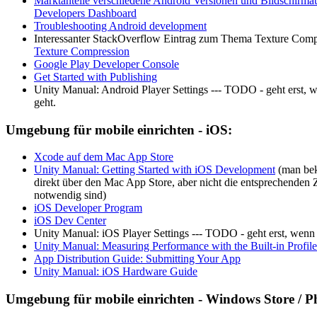
Marktanteile verschiedene Android Versionen und Bildschirma
Developers Dashboard
Troubleshooting Android development
Interessanter StackOverflow Eintrag zum Thema Texture Comp
Texture Compression
Google Play Developer Console
Get Started with Publishing
Unity Manual: Android Player Settings --- TODO - geht erst, 
geht.
Umgebung für mobile einrichten - iOS:
Xcode auf dem Mac App Store
Unity Manual: Getting Started with iOS Development
(man be
direkt über den Mac App Store, aber nicht die entsprechenden Z
notwendig sind)
iOS Developer Program
iOS Dev Center
Unity Manual: iOS Player Settings --- TODO - geht erst, wenn 
Unity Manual: Measuring Performance with the Built-in Profile
App Distribution Guide: Submitting Your App
Unity Manual: iOS Hardware Guide
Umgebung für mobile einrichten - Windows Store / P