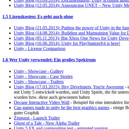
Unity Blog (03.09.2014): Documentation, Unity scripting lang
Unity Blog (12.05.2014): Announcing UNET – New Unity Mul
1.5 Lizenzkosten: Es geht auch ohne
Unity Blog (21.05.2013): Putting the power of Unity in the ha
Unity Blog (14.08.2014): Building and Maintaining Value for 
Unity Blog (05.11.2013): Big Xbox One News for Unity Deve
Unity Blog (16.06.2014): Unity for PlayStation®4 is here!
Unity - License Comparison
1.6 Wer Unity verwendet: Ein großes Spektrum
Unity - Showcase - Gallery
Unity - Showcase - Case Stories
Unity - Showcase - Trailers
Unity Blog (17.03.2015): Hey Developers, You're Awesome
- 
mit Unity 5 entwickelt wurden, und Unity Spiele, die für unter
wurden bzw. diese auch gewonnen haben
Decane Interactive Video Wall
- Beispiel für eine interaktive I
Can games made in unity be the best graphics games
- einige B
guter Graphik
Ziggurat - Launch Trailer
Ghost of a Tale - New Alpha Trailer
Unity 5 FX and compositing test - animated version