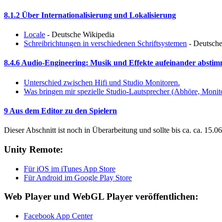
8.1.2 Über Internationalisierung und Lokalisierung
Locale
- Deutsche Wikipedia
Schreibrichtungen in verschiedenen Schriftsystemen
- Deutsche
8.4.6 Audio-Engineering: Musik und Effekte aufeinander absti
Unterschied zwischen Hifi und Studio Monitoren.
Was bringen mir spezielle Studio-Lautsprecher (Abhöre, Monit
9 Aus dem Editor zu den Spielern
Dieser Abschnitt ist noch in Überarbeitung und sollte bis ca. ca. 15.06
Unity Remote:
Für iOS im iTunes App Store
Für Android im Google Play Store
Web Player und WebGL Player veröffentlichen:
Facebook App Center