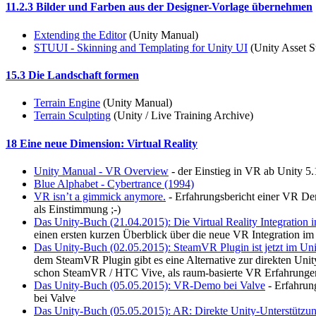
11.2.3 Bilder und Farben aus der Designer-Vorlage übernehmen
Extending the Editor
(Unity Manual)
STUUI - Skinning and Templating for Unity UI
(Unity Asset S
15.3 Die Landschaft formen
Terrain Engine
(Unity Manual)
Terrain Sculpting
(Unity / Live Training Archive)
18 Eine neue Dimension: Virtual Reality
Unity Manual - VR Overview
- der Einstieg in VR ab Unity 5.
Blue Alphabet - Cybertrance (1994)
VR isn’t a gimmick anymore.
- Erfahrungsbericht einer VR De
als Einstimmung ;-)
Das Unity-Buch (21.04.2015): Die Virtual Reality Integration 
einen ersten kurzen Überblick über die neue VR Integration im
Das Unity-Buch (02.05.2015): SteamVR Plugin ist jetzt im Uni
dem SteamVR Plugin gibt es eine Alternative zur direkten Unit
schon SteamVR / HTC Vive, als raum-basierte VR Erfahrunge
Das Unity-Buch (05.05.2015): VR-Demo bei Valve
- Erfahrun
bei Valve
Das Unity-Buch (05.05.2015): AR: Direkte Unity-Unterstützu