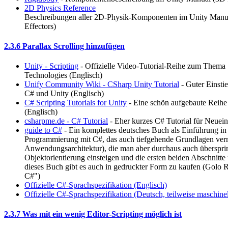
2D Physics Reference
Beschreibungen aller 2D-Physik-Komponenten im Unity Manual (
Effectors)
2.3.6 Parallax Scrolling hinzufügen
Unity - Scripting
- Offizielle Video-Tutorial-Reihe zum Thema 
Technologies (Englisch)
Unify Community Wiki - CSharp Unity Tutorial
- Guter Einsti
C# und Unity (Englisch)
C# Scripting Tutorials for Unity
- Eine schön aufgebaute Reihe 
(Englisch)
csharpme.de - C# Tutorial
- Eher kurzes C# Tutorial für Neuein
guide to C#
- Ein komplettes deutsches Buch als Einführung in d
Programmierung mit C#, das auch tiefgehende Grundlagen verm
Anwendungsarchitektur), die man aber durchaus auch überspri
Objektorientierung einsteigen und die ersten beiden Abschnitte 
dieses Buch gibt es auch in gedruckter Form zu kaufen (Golo 
C#")
Offizielle C#-Sprachspezifikation (Englisch)
Offizielle C#-Sprachspezifikation (Deutsch, teilweise maschinel
2.3.7 Was mit ein wenig Editor-Scripting möglich ist