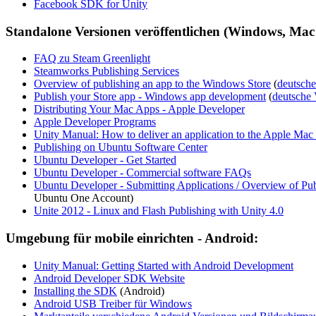
Facebook SDK for Unity
Standalone Versionen veröffentlichen (Windows, Mac
FAQ zu Steam Greenlight
Steamworks Publishing Services
Overview of publishing an app to the Windows Store
(
deutsche
Publish your Store app - Windows app development
(
deutsche 
Distributing Your Mac Apps - Apple Developer
Apple Developer Programs
Unity Manual: How to deliver an application to the Apple Mac
Publishing on Ubuntu Software Center
Ubuntu Developer - Get Started
Ubuntu Developer - Commercial software FAQs
Ubuntu Developer - Submitting Applications / Overview of Pub
Ubuntu One Account)
Unite 2012 - Linux and Flash Publishing with Unity 4.0
Umgebung für mobile einrichten - Android:
Unity Manual: Getting Started with Android Development
Android Developer SDK Website
Installing the SDK
(Android)
Android USB Treiber für Windows