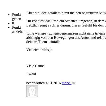
Aber die Idee gefällt mir, mit meinen begrenzten Mitte
Punkt
geben
Du könntest das Problem Schatten umgehen, in dem du
0
Letztlich ging es dir ja darum, dieses Gefühl für den
Punkt
anziehen
Eine weitere - zugegebenermaßen nicht ganz triviale 
abhängig von den Bewegungen des Autos und relativ z
deinem Thema einfällt.
Vielleicht hilfts ja.
Viele Grüße
Ewald
beantwortet14.01.2016
morvi
26