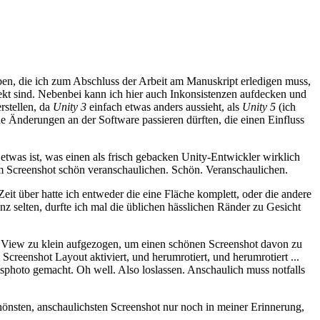
gaben, die ich zum Abschluss der Arbeit am Manuskript erledigen muss,
rekt sind. Nebenbei kann ich hier auch Inkonsistenzen aufdecken und
rstellen, da
Unity 3
einfach etwas anders aussieht, als
Unity 5
(ich
e Änderungen an der Software passieren dürften, die einen Einfluss
 etwas ist, was einen als frisch gebacken Unity-Entwickler wirklich
em Screenshot schön veranschaulichen. Schön. Veranschaulichen.
eit über hatte ich entweder die eine Fläche komplett, oder die andere
 selten, durfte ich mal die üblichen hässlichen Ränder zu Gesicht
ne View zu klein aufgezogen, um einen schönen Screenshot davon zu
reenshot Layout aktiviert, und herumrotiert, und herumrotiert ...
eisphoto gemacht. Oh well. Also loslassen. Anschaulich muss notfalls
hönsten, anschaulichsten Screenshot nur noch in meiner Erinnerung,