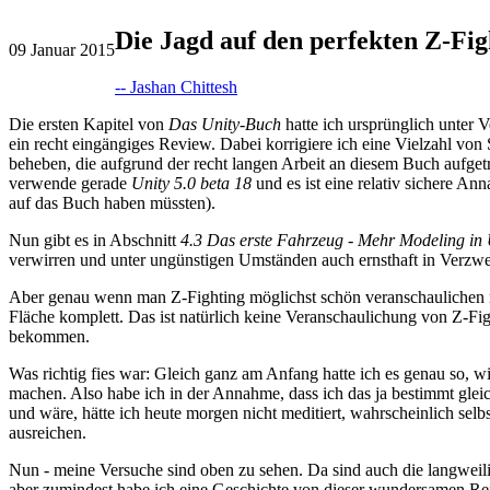
Die Jagd auf den perfekten Z-Fig
09
Januar 2015
-- Jashan Chittesh
Die ersten Kapitel von
Das Unity-Buch
hatte ich ursprünglich unter
ein recht eingängiges Review. Dabei korrigiere ich eine Vielzahl von
beheben, die aufgrund der recht langen Arbeit an diesem Buch aufgetre
verwende gerade
Unity 5.0 beta 18
und es ist eine relativ sichere An
auf das Buch haben müssten).
Nun gibt es in Abschnitt
4.3 Das erste Fahrzeug - Mehr Modeling in 
verwirren und unter ungünstigen Umständen auch ernsthaft in Verzwei
Aber genau wenn man Z-Fighting möglichst schön veranschaulichen möcht
Fläche komplett. Das ist natürlich keine Veranschaulichung von Z-Fi
bekommen.
Was richtig fies war: Gleich ganz am Anfang hatte ich es genau so, 
machen. Also habe ich in der Annahme, dass ich das ja bestimmt gleic
und wäre, hätte ich heute morgen nicht meditiert, wahrscheinlich selb
ausreichen.
Nun - meine Versuche sind oben zu sehen. Da sind auch die langweili
aber zumindest habe ich eine Geschichte von dieser wundersamen Reis