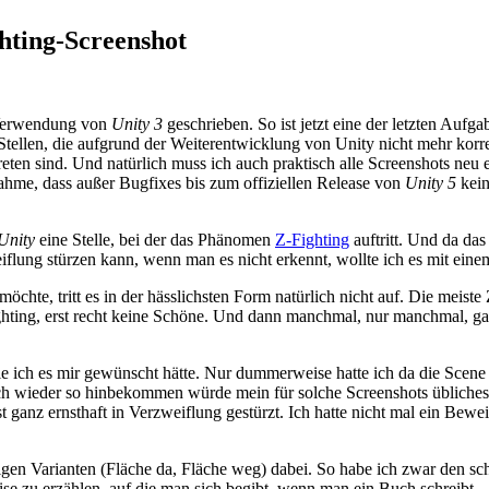
hting-Screenshot
 Verwendung von
Unity 3
geschrieben. So ist jetzt eine der letzten Auf
 Stellen, die aufgrund der Weiterentwicklung von Unity nicht mehr kor
ten sind. Und natürlich muss ich auch praktisch alle Screenshots neu e
nahme, dass außer Bugfixes bis zum offiziellen Release von
Unity 5
kein
Unity
eine Stelle, bei der das Phänomen
Z-Fighting
auftritt. Und da das
flung stürzen kann, wenn man es nicht erkennt, wollte ich es mit ein
e, tritt es in der hässlichsten Form natürlich nicht auf. Die meiste Z
ghting, erst recht keine Schöne. Und dann manchmal, nur manchmal, ganz
wie ich es mir gewünscht hätte. Nur dummerweise hatte ich da die Sce
h wieder so hinbekommen würde mein für solche Screenshots übliches Sc
st ganz ernsthaft in Verzweiflung gestürzt. Ich hatte nicht mal ein Bew
gen Varianten (Fläche da, Fläche weg) dabei. So habe ich zwar den sc
e zu erzählen, auf die man sich begibt, wenn man ein Buch schreibt.