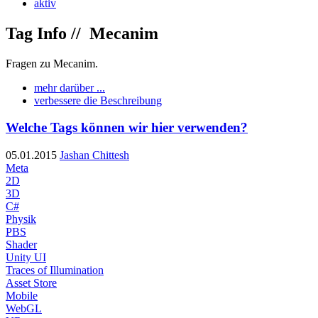
aktiv
Tag Info //
Mecanim
Fragen zu Mecanim.
mehr darüber ...
verbessere die Beschreibung
Welche Tags können wir hier verwenden?
05.01.2015
Jashan Chittesh
Meta
2D
3D
C#
Physik
PBS
Shader
Unity UI
Traces of Illumination
Asset Store
Mobile
WebGL