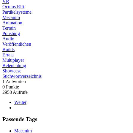
VR
Oculus Rift
Partikelsysteme
Mecanim
Animation
Terrain
Polishing
Audio
Veröffentlichen
Builds
Errata
Multiplayer
Beleuchtung
Showcase
Stichwortverzeichnis
1
Antworten
0
Punkte
2958
Aufrufe
Weiter
Passende Tags
Mecanim