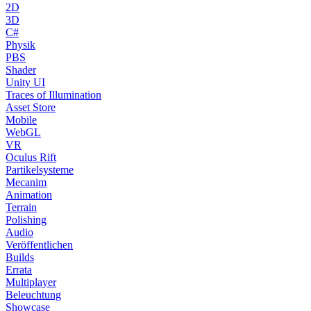
2D
3D
C#
Physik
PBS
Shader
Unity UI
Traces of Illumination
Asset Store
Mobile
WebGL
VR
Oculus Rift
Partikelsysteme
Mecanim
Animation
Terrain
Polishing
Audio
Veröffentlichen
Builds
Errata
Multiplayer
Beleuchtung
Showcase