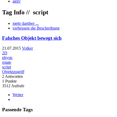
aktiv
Tag Info //
script
mehr darüber ...
verbessere die Beschreibung
Falsches Objekt bewegt sich
21.07.2015
Volker
2D
physic
rotate
script
Objektzugriff
2
Antworten
1
Punkte
3512
Aufrufe
Weiter
Passende Tags