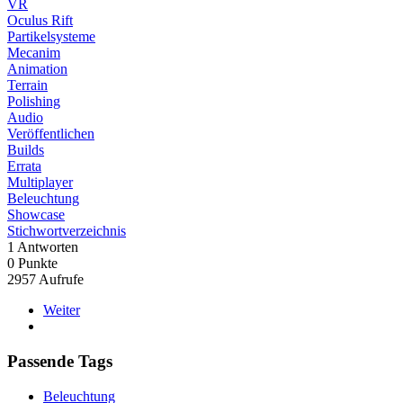
VR
Oculus Rift
Partikelsysteme
Mecanim
Animation
Terrain
Polishing
Audio
Veröffentlichen
Builds
Errata
Multiplayer
Beleuchtung
Showcase
Stichwortverzeichnis
1
Antworten
0
Punkte
2957
Aufrufe
Weiter
Passende Tags
Beleuchtung