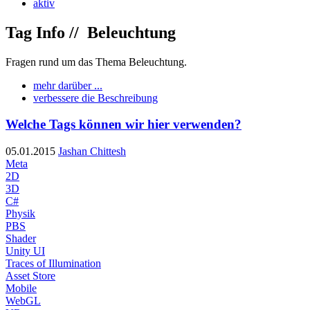
aktiv
Tag Info //
Beleuchtung
Fragen rund um das Thema Beleuchtung.
mehr darüber ...
verbessere die Beschreibung
Welche Tags können wir hier verwenden?
05.01.2015
Jashan Chittesh
Meta
2D
3D
C#
Physik
PBS
Shader
Unity UI
Traces of Illumination
Asset Store
Mobile
WebGL